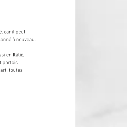
e
, car il peut 
façonné à nouveau.
ssi en 
Italie
, 
t parfois 
rt, toutes 