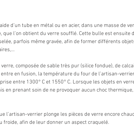
l’aide d’un tube en métal ou en acier, dans une masse de ver
 que l’on obtient du verre soufflé. Cette bulle est ensuite 
elée, parfois même gravée, afin de former différents objets 
aires,…
erre, composée de sable très pur (silice fondue), de calcai
ntre en fusion, la température du four de l’artisan-verrier
ise entre 1300° C et 1550° C. Lorsque les objets en verre
 mais en prenant soin de ne provoquer aucun choc thermique,
que l’artisan-verrier plonge les pièces de verre encore chaud
u froide, afin de leur donner un aspect craquelé.