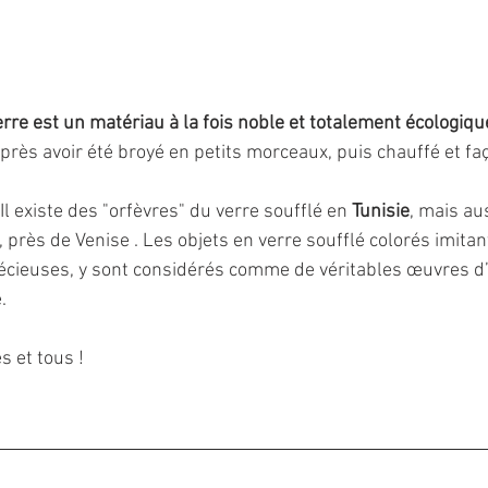
erre est un matériau à la fois noble et totalement écologiqu
i après avoir été broyé en petits morceaux, puis chauffé et 
 Il existe des "orfèvres" du verre soufflé en 
Tunisie
, mais au
, près de Venise . Les objets en verre soufflé colorés imitan
récieuses, y sont considérés comme de véritables œuvres d’a
.
s et tous !