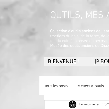
OUTILS, MES A
Collection d'outils anciens de J
(métiers du bois, de la terre, de l
fer, du cuir...) exposée en perma
Musée des outils anciens de Chaz
BIENVENUE !
JP B
Tous les posts
Métiers & outils
Le webmaster (EB)
2
Divers