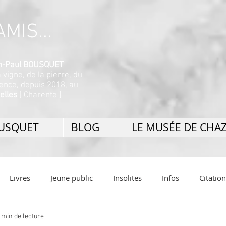
MIS...
ean-Paul BOUSQUET
a vigne, de la pierre, du
nence, depuis 2018, au
elles
[ Charente ]
OUSQUET
BLOG
LE MUSÉE DE CHA
Livres
Jeune public
Insolites
Infos
Citatio
 min de lecture