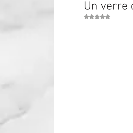
Un verre 
Noté NaN étoiles sur 