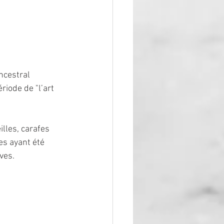
ancestral 
iode de "l’art 
lles, carafes 
es ayant été 
ves.