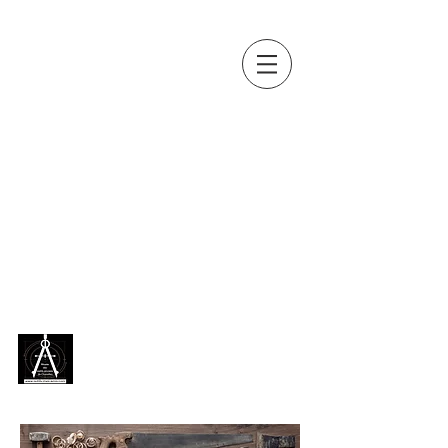
OUTILS, MES
AMIS...
Collection d'outils anciens de
Jean-Paul BOUSQUET
(métiers
du bois, de la terre, de la vigne,
de la pierre, du fer, du cuir...)
exposée en permanence,
depuis 2018, au
Musée des
outils anciens de Chazelles
[
Charente ]