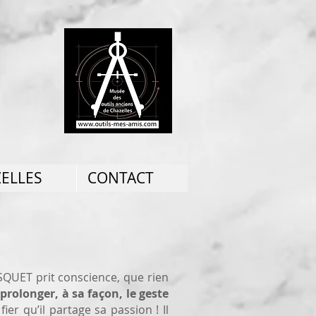
ZELLES
CONTACT
USQUET prit conscience, que rien
e
prolonger, à sa façon, le geste
 fier qu’il partage sa passion ! Il