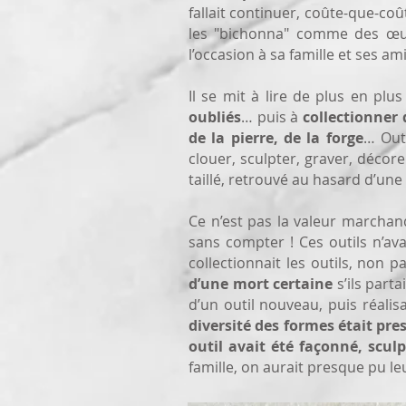
fallait continuer, coûte-que-coû
les "bichonna" comme des œuvre
l’occasion à sa famille et ses am
Il se mit à lire de plus en plu
oubliés
… puis à
collectionner 
de la pierre, de la forge
… Outi
clouer, sculpter, graver, déco
taillé, retrouvé au hasard d’u
Ce n’est pas la valeur marchande
sans compter ! Ces outils n’av
collectionnait les outils, non
d’une mort certaine
s’ils parta
d’un outil nouveau, puis réalis
diversité des formes était presq
outil avait été façonné, sculp
famille, on aurait presque pu 