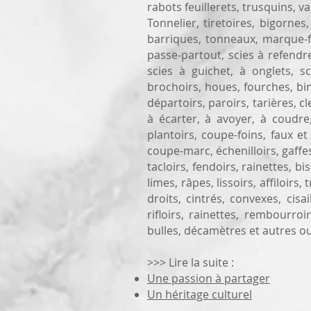
rabots feuillerets, trusquins, 
Tonnelier, tiretoires, bigorne
barriques, tonneaux, marque-fûts
passe-partout, scies à refendre
scies à guichet, à onglets, s
brochoirs, houes, fourches, bin
départoirs, paroirs, tarières, cl
à écarter, à avoyer, à coudre,
plantoirs, coupe-foins, faux et
coupe-marc, échenilloirs, gaffes
tacloirs, fendoirs, rainettes, 
limes, râpes, lissoirs, affiloirs,
droits, cintrés, convexes, cis
rifloirs, rainettes, rembourr
bulles, décamètres et autres outi
>>> Lire la suite :
Une passion à partager
Un héritage culturel