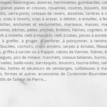
varlopes, wastringues, doloires, herminettes, guimbardes, co
s, planes plates et creuses, rouannes, coutres, bouvets, bo
, serre-joints, coteaux de revers, aissettes, tarières à vril
, scies à tenons, scies à araser, à débiter, à entailler, à 
ciottes, enclumes et enclumettes, marteaux, masses, mai
ettes, bêches, pelles, pioches, bridons, hâches, cognées, é
efs à molette, clefs à mandrin, clefs à tubes, pinces à anneler
 à greffer, à gruger, à perforer, à poinçonner, à tendre, t
 faucilles, cochoirs, crocs anciens, serpes à échalas, fléaux
, griffes à sarcler ou à frapper, rabots de Vannier, foênes, 
bisaïgues, pics de mineur, tranchets, ciseaux bédanes, burins
 truelles, baille-voies, barrasquits, boutoirs, tourne-billes, t
ailles, hottes et sécateurs de vendanges, sulfateuses à mai
oirs, formes et autres accessoires de Cordonnier-Bourreli
ls de Tailleur de Pierre,...