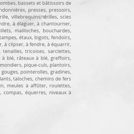
lombes, bassets et bâtissoirs de
ndonnières, presses, pressoirs,
le, villebrequins, drilles, scies
fendre, à élaguer, à chantourner,
llets, mailloches, bouchardes,
tampes, étaux, bigots, fendoirs,
, à clipser, à fendre, à équarrir,
enailles, tricoises, sarclettes,
 à blé, râteaux à blé, greffoirs,
émondiers, pique-culs, plantoirs,
, gouges, pointerolles, gradines,
aillants, taloches, chemins de fers
n, meules à affûter, roulettes,
er, compas, équerres, niveaux à