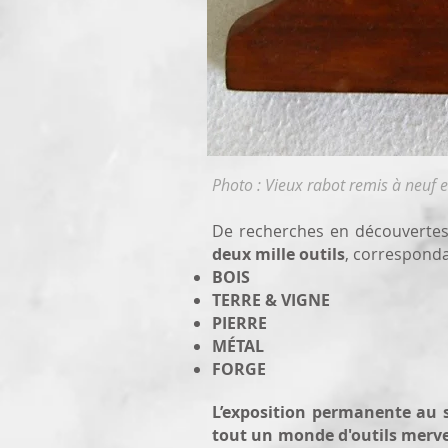
Photo : Vieux rabot remis à neuf e
De recherches en découverte
deux mille outils
, corresponda
BOIS
TERRE & VIGNE
PIERRE
MÉTAL
FORGE
L’exposition permanente au s
tout un monde d'outils mervei