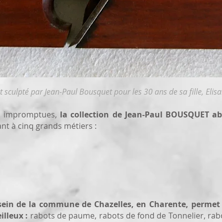
t sculpté par Jean-Paul Bousquet pour les 30 ans de sa fille, Elis
s impromptues,
la collection de Jean-Paul BOUSQUET abr
nt à cinq grands métiers :
ein de la commune de Chazelles, en Charente, permet a
lleux :
rabots de paume, rabots de fond de Tonnelier, rabot