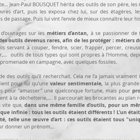
te… Jean-Paul BOUSQUET hérita des outils de son père, les ré
s d’art, puis les exposa chez lui, sur des étagères, les
is de passage. Puis lui vint l’envie de mieux connaître leur hi
s d’ouvrages sur les
métiers d’antan,
à se passionner de 
des outils devenus rares, afin de les protéger :
métiers du
ls servant à couper, fendre, scier, frapper, percer, creuser,
rer,… outils de tous types qui sont propres à l’Homme, dep
ne promenade en campagne, avec quelques fossiles.
 des outils qu’il recherchait. Cela ne l’a jamais vraiment i
aient pour lui qu’une
valeur sentimentale,
la plus grande 
 pas pour "amasser" une quelconque fortune, mais pour
pro
ient à la déchetterie,…. Il parcourait les brocantes au plan 
a vite que,
dans une même famille d’outils, pour un mêm
ue infinie : tous les outils étaient différents ! L’un était
té, telle une œuvre d’art : ces outils étaient tous "uni
leur donner un prénom…