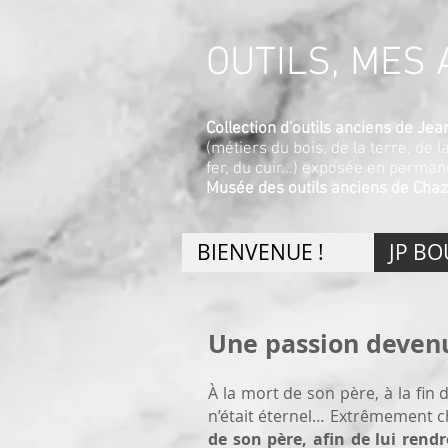
OUTILS, MES A
Collection d'outils anciens de J
(métiers du bois, de la terre, de l
fer, du cuir...) exposée en perma
Musée des outils anciens de Chaz
BIENVENUE !
JP B
Une passion devenu
À la mort de son père, à la fin
n’était éternel… Extrêmement cho
de son père, afin de lui ren