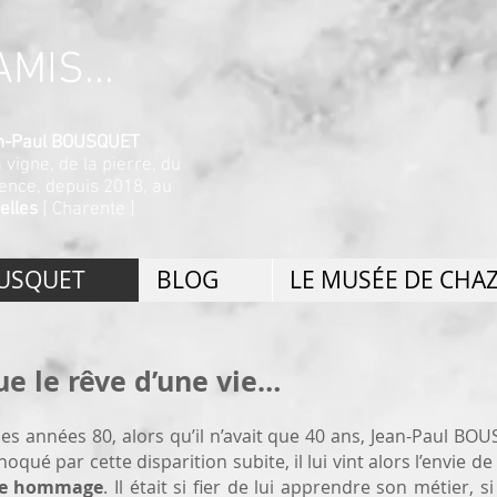
MIS...
ean-Paul BOUSQUET
a vigne, de la pierre, du
nence, depuis 2018, au
elles
[ Charente ]
OUSQUET
BLOG
LE MUSÉE DE CHA
e le rêve d’une vie…
 des années 80, alors qu’il n’avait que 40 ans, Jean-Paul BO
qué par cette disparition subite, il lui vint alors l’envie d
dre hommage
. Il était si fier de lui apprendre son métier, si