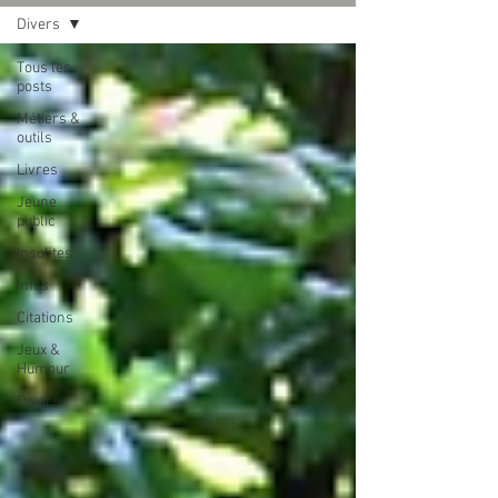
Divers
Tous les
posts
Métiers &
outils
Livres
Jeune
public
Insolites
Infos
Citations
Jeux &
Humour
Divers