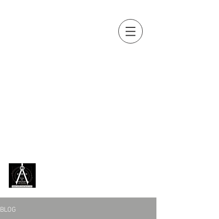
OUTILS, MES
AMIS...
Collection d'outils anciens de
Jean-Paul BOUSQUET
(métiers
du bois, de la terre, de la vigne,
de la pierre, du fer, du cuir...)
exposée en permanence,
depuis 2018, au
Musée des
outils anciens de Chazelles
[
Charente ]
BLOG