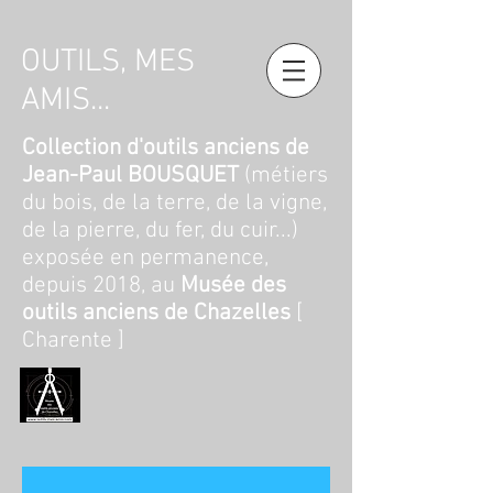
OUTILS, MES
AMIS...
Collection d'outils anciens de
Jean-Paul BOUSQUET
(métiers
du bois, de la terre, de la vigne,
de la pierre, du fer, du cuir...)
exposée en permanence,
depuis 2018, au
Musée des
outils anciens de Chazelles
[
Charente ]