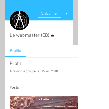
Plus d'actions
S'abonner
Administrateur
Le webmaster (EB)
Profile
Profil
A rejoint le groupe le : 15 juil. 2018
Posts