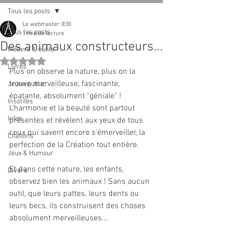
Tous les posts
Le webmaster (EB)
Tous les posts
1 min de lecture
Des animaux constructeurs...
Métiers & outils
Noté NaN étoiles sur 5.
Livres
Plus on observe la nature, plus on la 
trouve merveilleuse, fascinante, 
Jeune public
épatante, absolument "géniale" ! 
Insolites
L'harmonie et la beauté sont partout 
Infos
présentes et révèlent aux yeux de tous 
ceux qui savent encore s'émerveiller, la 
Citations
perfection de la Création tout entière.
Jeux & Humour
Et dans cette nature, les enfants, 
Divers
observez bien les animaux ! Sans aucun 
outil, que leurs pattes, leurs dents ou 
leurs becs, ils construisent des choses 
absolument merveilleuses...