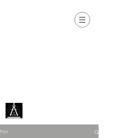
OUTILS, MES
AMIS...
Collection d'outils anciens de
Jean-Paul BOUSQUET
(métiers
du bois, de la terre, de la vigne,
de la pierre, du fer, du cuir...)
exposée en permanence,
depuis 2018, au
Musée des
outils anciens de Chazelles
[
Charente ]
Post