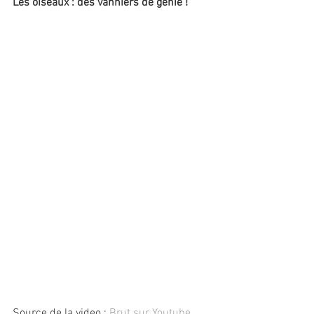
Les oiseaux : des vanniers de génie !
Source de la video : 
Brut sur Youtube