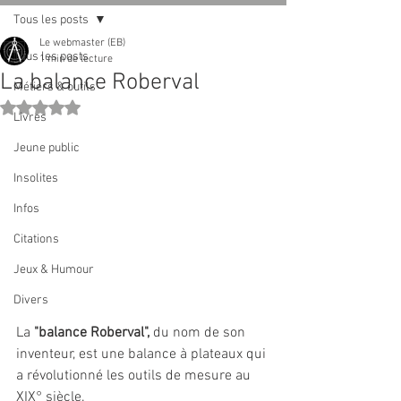
Tous les posts
Le webmaster (EB)
Tous les posts
1 min de lecture
La balance Roberval
Métiers & outils
Noté NaN étoiles sur 5.
Livres
Jeune public
Insolites
Infos
Citations
Jeux & Humour
Divers
La 
"balance Roberval", 
du nom de son 
inventeur, est une balance à plateaux qui 
a révolutionné les outils de mesure au 
XIX° siècle. 