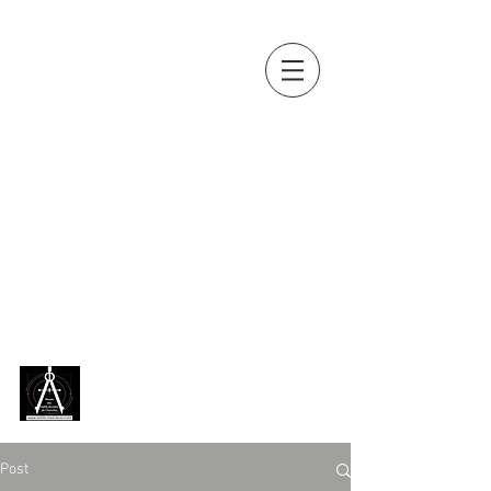
OUTILS, MES
AMIS...
Collection d'outils anciens de
Jean-Paul BOUSQUET
(métiers
du bois, de la terre, de la vigne,
de la pierre, du fer, du cuir...)
exposée en permanence,
depuis 2018, au
Musée des
outils anciens de Chazelles
[
Charente ]
Post