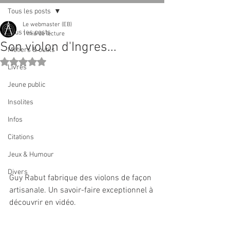
Tous les posts
Le webmaster (EB)
Tous les posts
1 min de lecture
Son violon d'Ingres...
Métiers & outils
Noté NaN étoiles sur 5.
Livres
Jeune public
Insolites
Infos
Citations
Jeux & Humour
Divers
Guy Rabut fabrique des violons de façon 
artisanale. Un savoir-faire exceptionnel à 
découvrir en vidéo.