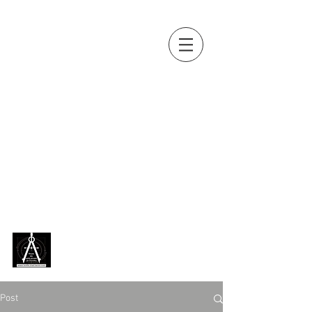
OUTILS, MES
AMIS...
Collection d'outils anciens de
Jean-Paul BOUSQUET
(métiers
du bois, de la terre, de la vigne,
de la pierre, du fer, du cuir...)
exposée en permanence,
depuis 2018, au
Musée des
outils anciens de Chazelles
[
Charente ]
Post