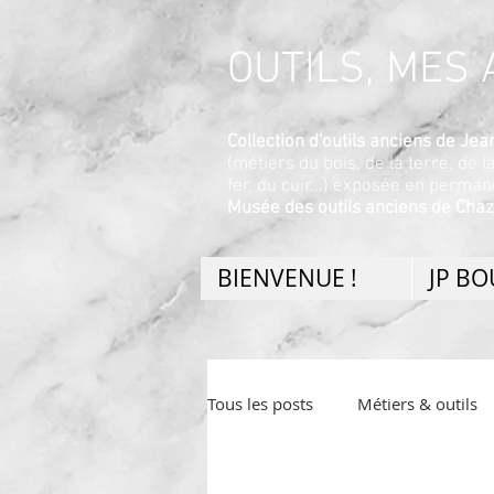
OUTILS, MES A
Collection d'outils anciens de J
(métiers du bois, de la terre, de l
fer, du cuir...) exposée en perma
Musée des outils anciens de Chaz
BIENVENUE !
JP B
Tous les posts
Métiers & outils
Divers