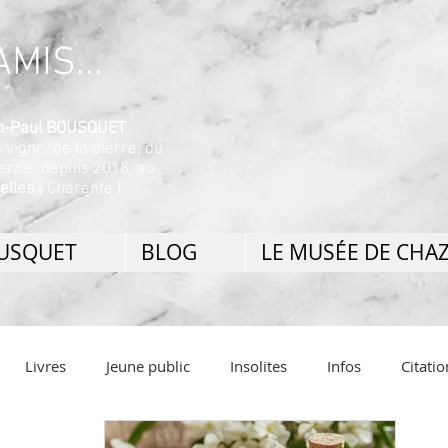
MIS...
ean-Paul BOUSQUET
a vigne, de la pierre, du
nence, depuis 2018, au
elles
[ Charente ]
OUSQUET
BLOG
LE MUSÉE DE CHA
Livres
Jeune public
Insolites
Infos
Citatio