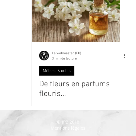
Le webmaster (EB)
3 min de lecture
Métiers & outils
De fleurs en parfums
fleuris…
© JPB 2018
Mentions légales