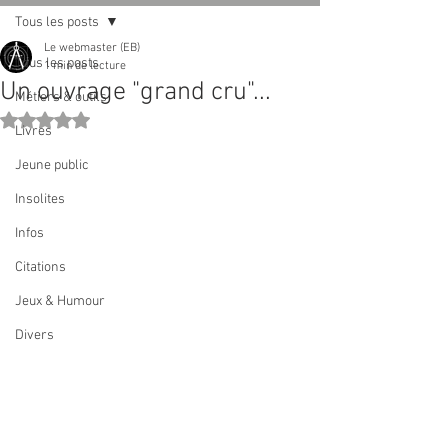
Tous les posts
Le webmaster (EB)
Tous les posts
1 min de lecture
Un ouvrage "grand cru"...
Métiers & outils
Noté NaN étoiles sur 5.
Livres
Jeune public
Insolites
Infos
Citations
Jeux & Humour
Divers