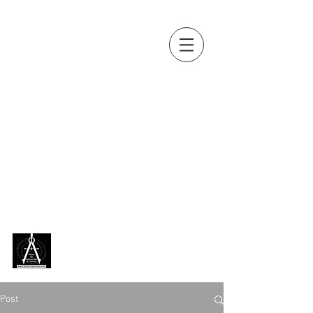
OUTILS, MES
AMIS...
Collection d'outils anciens de
Jean-Paul BOUSQUET
(métiers
du bois, de la terre, de la vigne,
de la pierre, du fer, du cuir...)
exposée en permanence,
depuis 2018, au
Musée des
outils anciens de Chazelles
[
Charente ]
Post