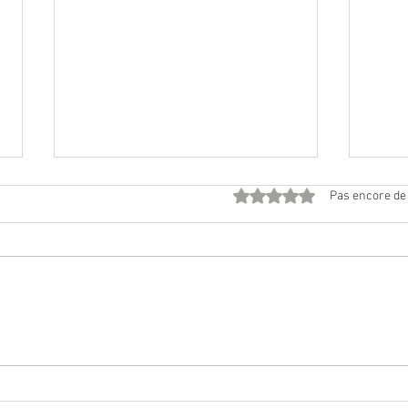
Noté 0 étoile sur 5.
Pas encore de
Magie
Aux forêts de sapin éclairant
nos chemins...