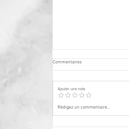
Commentaires
Ajouter une note
Aux magiques forêts peuplées
Rédigez un commentaire...
de bois vivant...