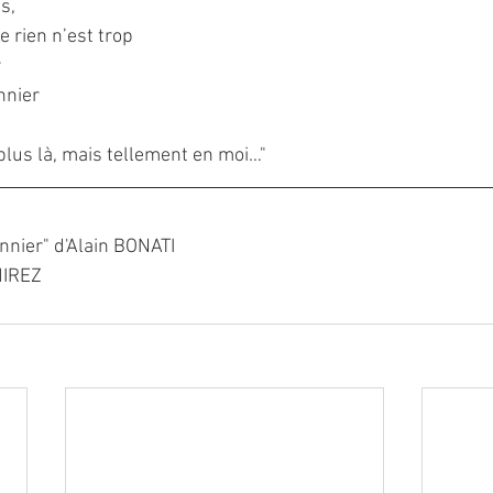
s,
e rien n’est trop
r
nnier
plus là, mais tellement en moi…"
nier" d'Alain BONATI
MIREZ