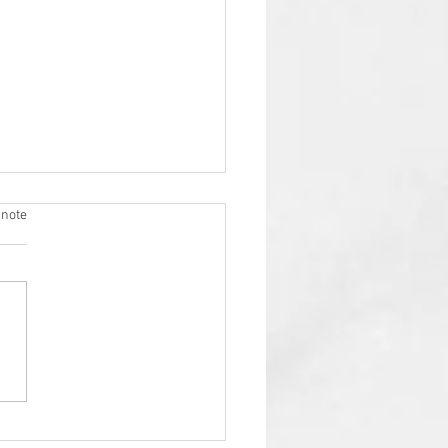
 note
 de l'Automne...