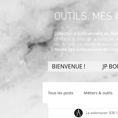
OUTILS, MES A
Collection d'outils anciens de J
(métiers du bois, de la terre, de l
fer, du cuir...) exposée en perma
Musée des outils anciens de Chaz
BIENVENUE !
JP B
Tous les posts
Métiers & outils
Le webmaster (EB)
1
Divers