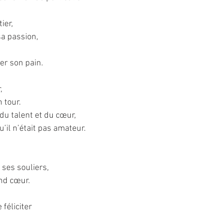
ier,
sa passion,
er son pain.
,
 tour.
 du talent et du cœur,
u’il n’était pas amateur.
 ses souliers,
nd cœur.
 féliciter