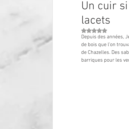
Un cuir s
lacets
Noté NaN étoiles sur 
Depuis des années, J
de bois que l'on trou
de Chazelles. Des sabo
barriques pour les v