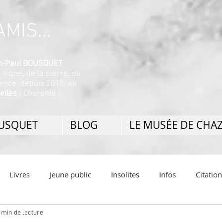
MIS...
ean-Paul BOUSQUET
a vigne, de la pierre, du
nence, depuis 2018, au
elles
[ Charente ]
OUSQUET
BLOG
LE MUSÉE DE CHA
Livres
Jeune public
Insolites
Infos
Citatio
 min de lecture