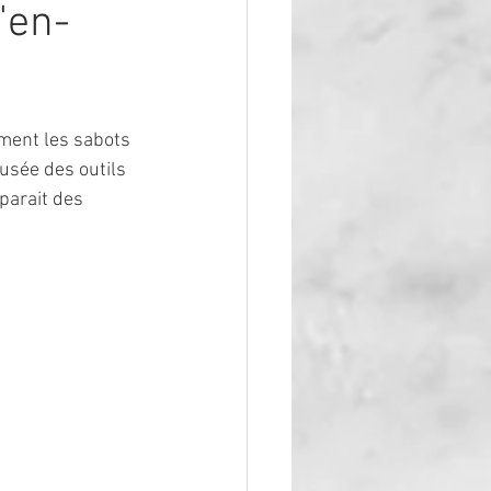
'en-
ment les sabots 
usée des outils 
éparait des 