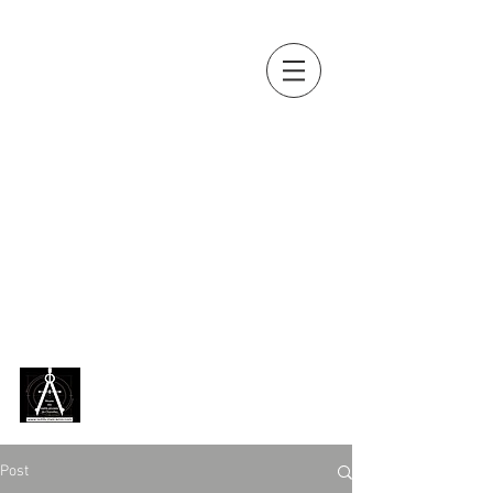
OUTILS, MES
AMIS...
Collection d'outils anciens de
Jean-Paul BOUSQUET
(métiers
du bois, de la terre, de la vigne,
de la pierre, du fer, du cuir...)
exposée en permanence,
depuis 2018, au
Musée des
outils anciens de Chazelles
[
Charente ]
Post