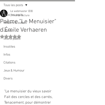
Tous les posts
Le webmaster (EB)
Tous les posts
2 min de lecture
Poème "Le Menuisier"
Métiers & outils
d'Émile Verhaeren
Livres
Noté NaN étoiles sur 5.
Jeune public
Insolites
Infos
Citations
Jeux & Humour
Divers
"Le menuisier du vieux savoir
Fait des cercles et des carrés,
Tenacement, pour démontrer