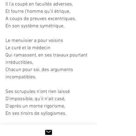
Il l'a coupé en facultés adverses,
Et fourre l'homme qu'il étrique,
A coups de preuves excentriques,
En son système symétrique.
Le menuisier a pour voisins
Le curé et le médecin
Qui ramassent, en ses travaux pourtant 
irréductibles,
Chacun pour soi, des arguments 
incompatibles.
Ses scrupules n'ont rien laissé
D'impossible, qu'il n'ait casé,
D'après un morne rigorisme,
En ses tiroirs de syllogismes.
Ses plus graves et assidus clients ?
Les gens branlants, les gens bêlants