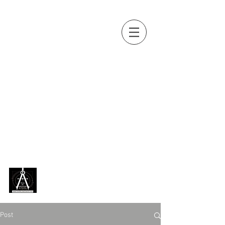
OUTILS, MES
AMIS...
Collection d'outils anciens de
Jean-Paul BOUSQUET
(métiers
du bois, de la terre, de la vigne,
de la pierre, du fer, du cuir...)
exposée en permanence,
depuis 2018, au
Musée des
outils anciens de Chazelles
[
Charente ]
Post