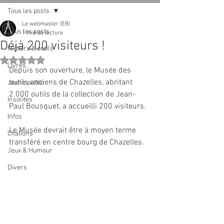
Tous les posts
Le webmaster (EB)
Tous les posts
1 min de lecture
Déjà 200 visiteurs !
Métiers & outils
Noté NaN étoiles sur 5.
Livres
Depuis son ouverture, le Musée des 
outils anciens de Chazelles, abritant 
Jeune public
2.000 outils de la collection de Jean-
Insolites
Paul Bousquet, a accueilli 200 visiteurs.
Infos
Le Musée devrait être à moyen terme 
Citations
transféré en centre bourg de Chazelles.
Jeux & Humour
Divers