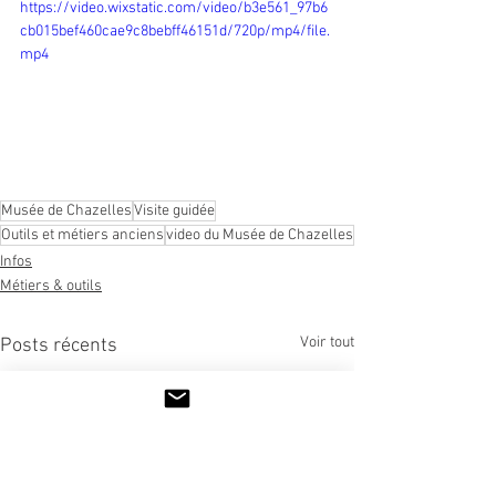
https://video.wixstatic.com/video/b3e561_97b6
cb015bef460cae9c8bebff46151d/720p/mp4/file.
mp4
Musée de Chazelles
Visite guidée
Outils et métiers anciens
video du Musée de Chazelles
Infos
Métiers & outils
Voir tout
Posts récents