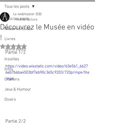
Tous les posts
Le webmaster (EB)
Tous les posts
1 min de lecture
Découvrez le Musée en vidéo
Métiers & outils
!
Livres
Noté NaN étoiles sur 5.
Jeune public
Partie 1/2
Insolites
https://video.wixstatic.com/video/b3e561_6627
Infos
6eb7b6ba4503bf7eb90c365c9203/720p/mp4/file
.mp4
Citations
Jeux & Humour
Divers
Partie 2/2