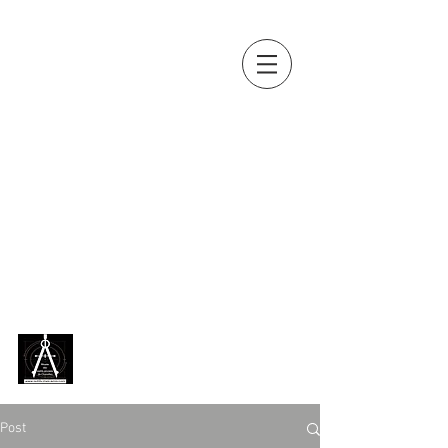
OUTILS, MES
AMIS...
Collection d'outils anciens de
Jean-Paul BOUSQUET
(métiers
du bois, de la terre, de la vigne,
de la pierre, du fer, du cuir...)
exposée en permanence,
depuis 2018, au
Musée des
outils anciens de Chazelles
[
Charente ]
Post