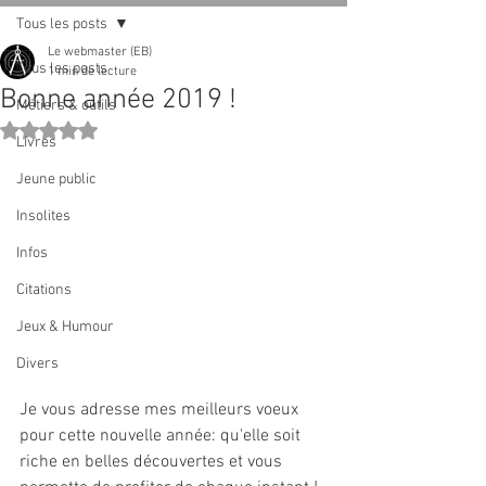
Tous les posts
Le webmaster (EB)
Tous les posts
1 min de lecture
Bonne année 2019 !
Métiers & outils
Noté NaN étoiles sur 5.
Livres
Jeune public
Insolites
Infos
Citations
Jeux & Humour
Divers
Je vous adresse mes meilleurs voeux 
pour cette nouvelle année: qu'elle soit 
riche en belles découvertes et vous 