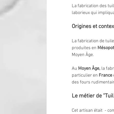
La fabrication des tui
laborieux qui impliqu
Origines et contex
La fabrication de tuil
produites en 
Mésopo
Moyen Âge.
Au 
Moyen Âge,
 la fab
particulier en 
France
 
des fours rudimentai
Le métier de "Tuili
Cet artisan était  - c