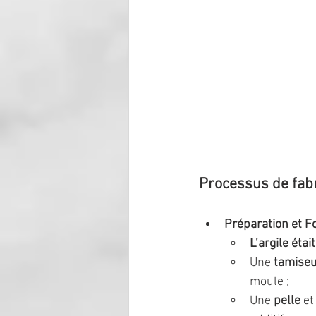
Processus de fabri
Préparation et F
L’argile étai
Une 
tamise
moule ;
Une 
pelle 
et