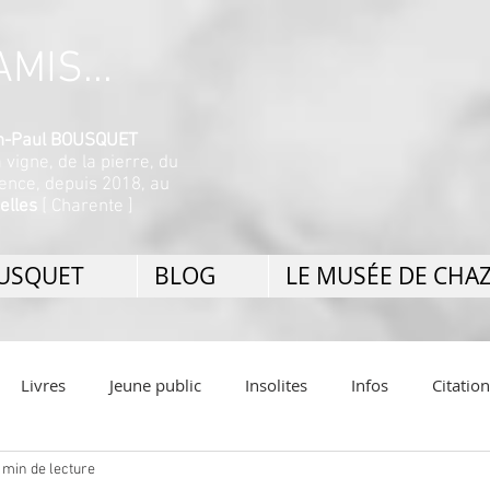
MIS...
ean-Paul BOUSQUET
a vigne, de la pierre, du
nence, depuis 2018, au
elles
[ Charente ]
OUSQUET
BLOG
LE MUSÉE DE CHA
Livres
Jeune public
Insolites
Infos
Citatio
 min de lecture