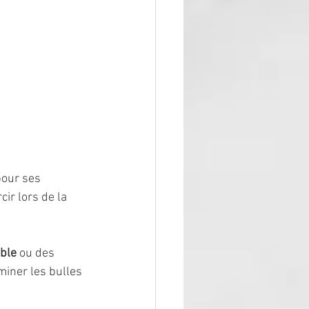
pour ses 
ir lors de la 
ble
 ou des 
miner les bulles 