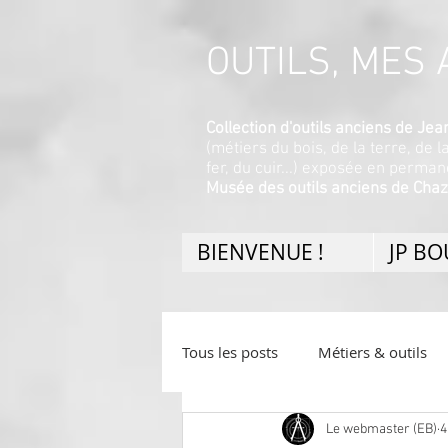
OUTILS, MES A
Collection d'outils anciens de J
(métiers du bois, de la terre, de l
fer, du cuir...) exposée en perma
Musée des outils anciens de Chaz
BIENVENUE !
JP B
Tous les posts
Métiers & outils
Le webmaster (EB)
4
Divers