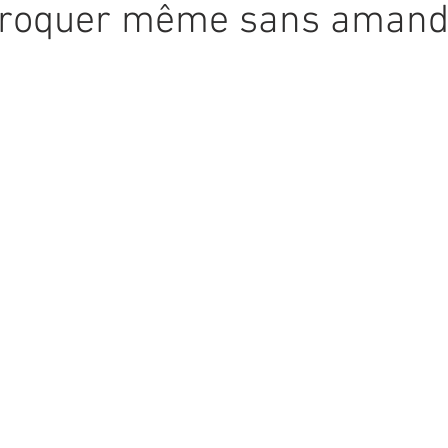
 croquer même sans aman
5.