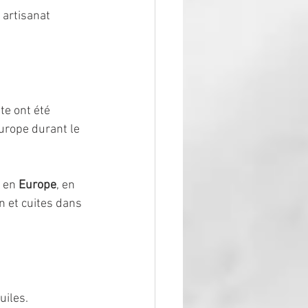
 artisanat 
te ont été 
urope durant le 
 en 
Europe
, en 
n et cuites dans 
uiles. 